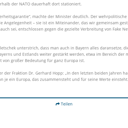
lb der NATO dauerhaft dort stationiert.
herheitsgarantie“, machte der Minister deutlich. Der wehrpolitisch
onale Angelegenheit – sie ist ein Miteinander, das wir gemeinsam g
ie auch sei, entschlossen gegen die gezielte Verbreitung von Fake
oletschek unterstrich, dass man auch in Bayern alles daransetze,
ayerns und Estlands weiter gestärkt werden, etwa im Bereich der m
t von großer Bedeutung für ganz Europa ist.
r der Fraktion Dr. Gerhard Hopp: „In den letzten beiden Jahren h
nn je ein Europa, das zusammensteht und für seine Werte einsteht
Teilen