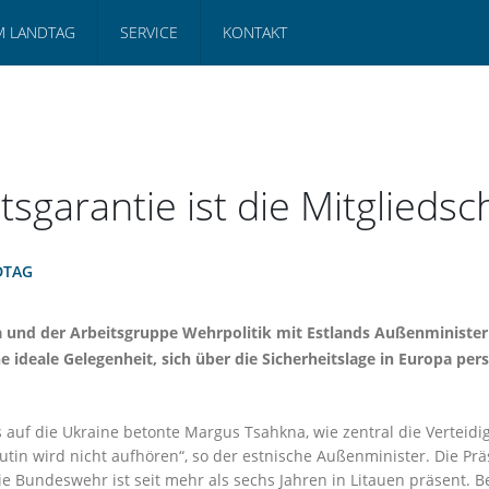
M LANDTAG
SERVICE
KONTAKT
tsgarantie ist die Mitgliedsc
DTAG
pa und der Arbeitsgruppe Wehrpolitik mit Estlands Außenminist
e ideale Gelegenheit, sich über die Sicherheitslage in Europa p
 auf die Ukraine betonte Margus Tsahkna, wie zentral die Verteidi
in wird nicht aufhören“, so der estnische Außenminister. Die Pr
e Bundeswehr ist seit mehr als sechs Jahren in Litauen präsent. 