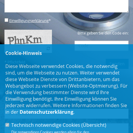
Einwilligungserklärung
*
Bitte geben Sie den Code ein:
Cookie-Hinweis
* Pflichtfeld
Diese Webseite verwendet Cookies, die notwendig
sind, um die Webseite zu nutzen. Weiter verwendet
diese Webseite Dienste von Drittanbietern, um das
Webangebot zu verbessern (Website-Optmierung). Für
Newsletter
die Verwendung bestimmter Dienste wird Ihre
Einwilligung benötigt. Ihre Einwilligung können Sie
Erhalten Sie Neuigkeiten aus dem Landtag und der Region.
jederzeit widerrufen. Weitere Informationen finden Sie
in der
Datenschutzerklärung
.
Technisch notwendige Cookies (
Übersicht
)
Die notwendigen Cookies werden allein für den