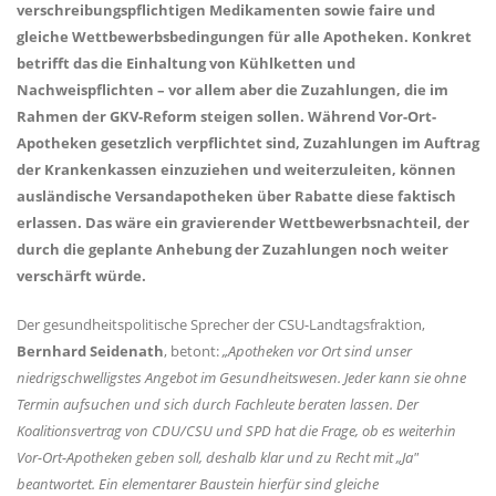
verschreibungspflichtigen Medikamenten sowie faire und
gleiche Wettbewerbsbedingungen für alle Apotheken. Konkret
betrifft das die Einhaltung von Kühlketten und
Nachweispflichten – vor allem aber die Zuzahlungen, die im
Rahmen der GKV-Reform steigen sollen. Während Vor-Ort-
Apotheken gesetzlich verpflichtet sind, Zuzahlungen im Auftrag
der Krankenkassen einzuziehen und weiterzuleiten, können
ausländische Versandapotheken über Rabatte diese faktisch
erlassen. Das wäre ein gravierender Wettbewerbsnachteil, der
durch die geplante Anhebung der Zuzahlungen noch weiter
verschärft würde.
Der gesundheitspolitische Sprecher der CSU-Landtagsfraktion,
Bernhard Seidenath
, betont:
Apotheken vor Ort sind unser
niedrigschwelligstes Angebot im Gesundheitswesen. Jeder kann sie ohne
Termin aufsuchen und sich durch Fachleute beraten lassen. Der
Koalitionsvertrag von CDU/CSU und SPD hat die Frage, ob es weiterhin
Vor-Ort-Apotheken geben soll, deshalb klar und zu Recht mit „Ja"
beantwortet. Ein elementarer Baustein hierfür sind gleiche